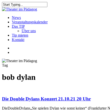
Skip
to
Close
main
Search
content
search
Menu
News
Veranstaltungskalender
Das TIP
Über uns
Tip mieten
Kontakt
facebook
youtube
search
Tag
bob dylan
Die Double Dylans Konzert 21.10.21 20 Uhr
DieDoubleDylans„Sie spielen Dylan wie sonst keiner“ (Frankfurter N