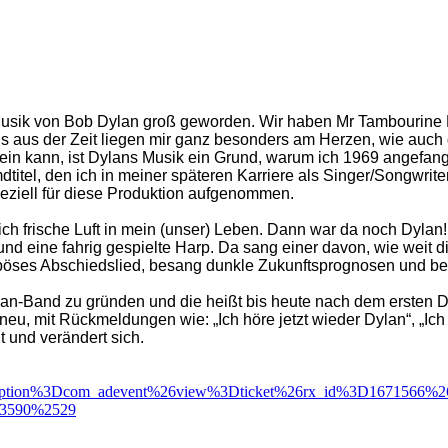
n Musik von Bob Dylan groß geworden. Wir haben Mr Tambourine
aus der Zeit liegen mir ganz besonders am Herzen, wie auch d
in kann, ist Dylans Musik ein Grund, warum ich 1969 angefange
dtitel, den ich in meiner späteren Karriere als Singer/Songwrit
eziell für diese Produktion aufgenommen.
ich frische Luft in mein (unser) Leben.
Dann war da noch Dylan! 
und eine fahrig gespielte Harp.
Da sang einer davon, wie weit di
itterböses Abschiedslied, besang dunkle Zukunftsprognosen und 
lan-Band zu gründen und die heißt bis heute nach dem ersten D
neu, mit Rückmeldungen wie: „Ich höre jetzt wieder Dylan“, „Ic
t und verändert sich.
Foption%3Dcom_adevent%26view%3Dticket%26rx_id%3D1671566%
23590%2529