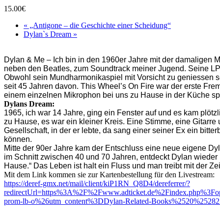
15.00€
«
„Antigone – die Geschichte einer Scheidung“
Dylan`s Dream
»
Dylan & Me –
Ich bin in den 1960er Jahre mit der damalige
neben den Beatles, zum Soundtrack meiner Jugend. Seine LPs 
Obwohl sein Mundharmonikaspiel mit Vorsicht zu geniessen se
seit 45 Jahren davon. This Wheel’s On Fire war der erste Frem
einem einzelnen Mikrophon bei uns zu Hause in der Küche sp
Dylans Dream:
1965, ich war 14 Jahre, ging ein Fenster auf und es kam plötzl
zu Hause, es war ein kleiner Kreis. Eine Stimme, eine Gitarre 
Gesellschaft, in der er lebte, da sang einer seiner Ex ein b
können.
Mitte der 90er Jahre kam der Entschluss eine neue eigene Dy
im Schnitt zwischen 40 und 70 Jahren, entdeckt Dylan wieder 
Hause.“
Das Leben ist halt ein Fluss und man treibt mit der Zei
Mit dem Link kommen sie zur Kartenbestellung für den Livestream:
https://deref-gmx.net/mail/client/kiP1RN_Q8D4/dereferrer/?
redirectUrl=https%3A%2F%2Fwww.adticket.de%2Findex.php%3
prom-lb-o%26utm_content%3DDylan-Related-Books%2520%2528