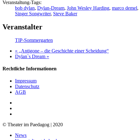
Veranstaltung-Tags:
bob dylan
,
Dylan-Dream
,
John Wesley Harding
,
marco demel
,
Singer Songwriter
,
Steve Baker
Veranstalter
TIP-Sommergarten
«
„Antigone – die Geschichte einer Scheidung“
Dylan`s Dream
»
Rechtliche Informationen
Impressum
Datenschutz
AGB
facebook
youtube
RSS
© Theater im Paedagog | 2020
Close
News