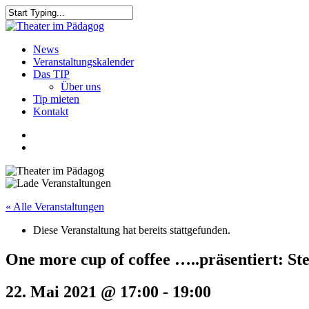
Skip
to
Close
main
Search
content
search
Menu
News
Veranstaltungskalender
Das TIP
Über uns
Tip mieten
Kontakt
facebook
youtube
search
« Alle Veranstaltungen
Diese Veranstaltung hat bereits stattgefunden.
One more cup of coffee …..präsentiert: St
22. Mai 2021 @ 17:00
-
19:00