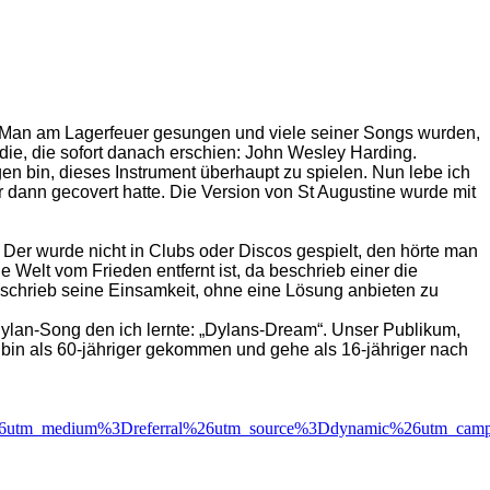
 Man am Lagerfeuer gesungen und viele seiner Songs wurden,
ie, die sofort danach erschien: John Wesley Harding.
n bin, dieses Instrument überhaupt zu spielen. Nun lebe ich
er dann gecovert hatte. Die Version von St Augustine wurde mit
Der wurde nicht in Clubs oder Discos gespielt, den hörte man
e Welt vom Frieden entfernt ist, da beschrieb einer die
beschrieb seine Einsamkeit, ohne eine Lösung anbieten zu
ylan-Song den ich lernte: „Dylans-Dream“. Unser Publikum,
h bin als 60-jähriger gekommen und gehe als 16-jähriger nach
26utm_medium%3Dreferral%26utm_source%3Ddynamic%26utm_cam