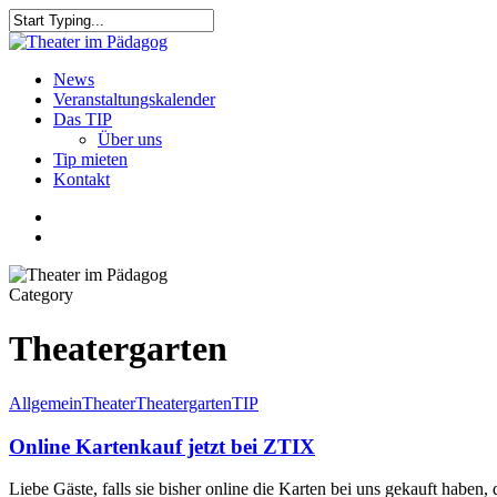
Skip
to
Close
main
Search
content
search
Menu
News
Veranstaltungskalender
Das TIP
Über uns
Tip mieten
Kontakt
facebook
youtube
search
Category
Theatergarten
Allgemein
Theater
Theatergarten
TIP
Online Kartenkauf jetzt bei ZTIX
Liebe Gäste, falls sie bisher online die Karten bei uns gekauft haben, 