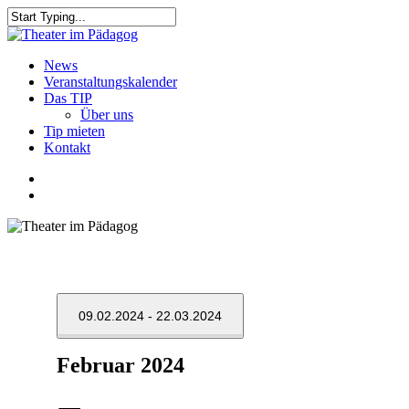
Skip
to
Close
main
Search
content
search
Menu
News
Veranstaltungskalender
Das TIP
Über uns
Tip mieten
Kontakt
facebook
youtube
search
09.02.2024
 - 
22.03.2024
Datum
Februar 2024
wählen.