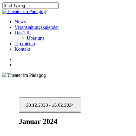
Skip
to
Close
main
Search
content
search
Menu
News
Veranstaltungskalender
Das TIP
Über uns
Tip mieten
Kontakt
facebook
youtube
search
20.12.2023
 - 
16.02.2024
Datum
Januar 2024
wählen.