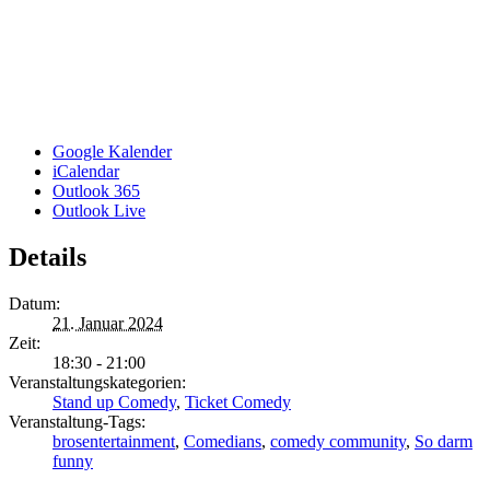
Google Kalender
iCalendar
Outlook 365
Outlook Live
Details
Datum:
21. Januar 2024
Zeit:
18:30 - 21:00
Veranstaltungskategorien:
Stand up Comedy
,
Ticket Comedy
Veranstaltung-Tags:
brosentertainment
,
Comedians
,
comedy community
,
So darm
funny