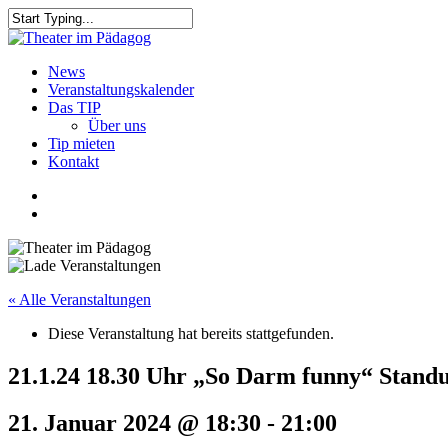
Skip
to
Close
main
Search
content
search
Menu
News
Veranstaltungskalender
Das TIP
Über uns
Tip mieten
Kontakt
facebook
youtube
search
« Alle Veranstaltungen
Diese Veranstaltung hat bereits stattgefunden.
21.1.24 18.30 Uhr „So Darm funny“ Stand
21. Januar 2024 @ 18:30
-
21:00