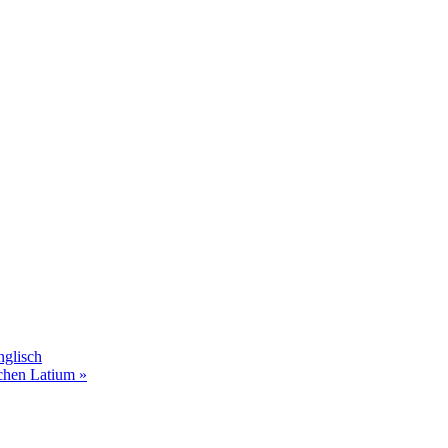
glisch
ichen Latium
»