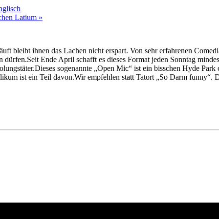
glisch
ichen Latium
»
äuft bleibt ihnen das Lachen nicht erspart. Von sehr erfahrenen Comed
n dürfen.Seit Ende April schafft es dieses Format jeden Sonntag min
lungstäter.Dieses sogenannte „Open Mic“ ist ein bisschen Hyde Park cor
ikum ist ein Teil davon.Wir empfehlen statt Tatort „So Darm funny“. D