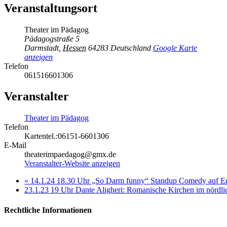
Veranstaltungsort
Theater im Pädagog
Pädagogstraße 5
Darmstadt
,
Hessen
64283
Deutschland
Google Karte
anzeigen
Telefon
061516601306
Veranstalter
Theater im Pädagog
Telefon
Kartentel.:06151-6601306
E-Mail
theaterimpaedagog@gmx.de
Veranstalter-Website anzeigen
«
14.1.24 18.30 Uhr „So Darm funny“ Standup Comedy auf En
23.1.23 19 Uhr Dante Aligheri: Romanische Kirchen im nördl
Rechtliche Informationen