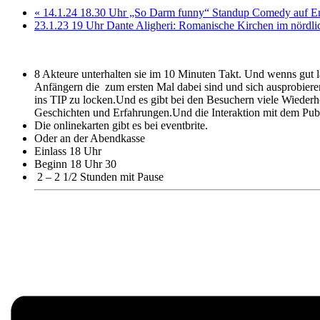
«
14.1.24 18.30 Uhr „So Darm funny“ Standup Comedy auf En
23.1.23 19 Uhr Dante Aligheri: Romanische Kirchen im nördl
8 Akteure unterhalten sie im 10 Minuten Takt. Und wenns gut l
Anfängern die zum ersten Mal dabei sind und sich ausprobiere
ins TIP zu locken.Und es gibt bei den Besuchern viele Wiederho
Geschichten und Erfahrungen.Und die Interaktion mit dem Publ
Die onlinekarten gibt es bei eventbrite.
Oder an der Abendkasse
Einlass 18 Uhr
Beginn 18 Uhr 30
2 – 2 1/2 Stunden mit Pause