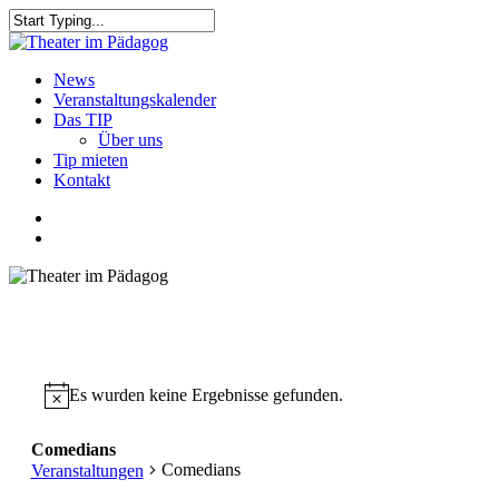
Skip
to
Close
main
Search
content
search
Menu
News
Veranstaltungskalender
Das TIP
Über uns
Tip mieten
Kontakt
facebook
youtube
search
Es wurden keine Ergebnisse gefunden.
Comedians
Comedians
Veranstaltungen