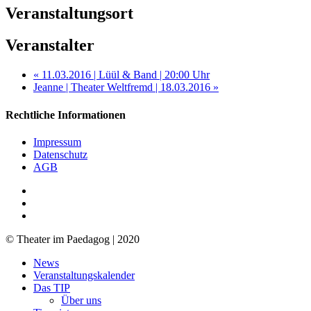
Veranstaltungsort
Veranstalter
«
11.03.2016 | Lüül & Band | 20:00 Uhr
Jeanne | Theater Weltfremd | 18.03.2016
»
Rechtliche Informationen
Impressum
Datenschutz
AGB
facebook
youtube
RSS
© Theater im Paedagog | 2020
Close
News
Menu
Veranstaltungskalender
Das TIP
Über uns