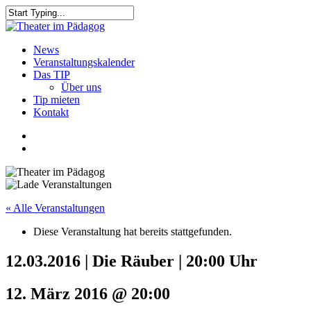
Skip
to
Close
main
Search
content
search
Menu
News
Veranstaltungskalender
Das TIP
Über uns
Tip mieten
Kontakt
facebook
youtube
search
« Alle Veranstaltungen
Diese Veranstaltung hat bereits stattgefunden.
12.03.2016 | Die Räuber | 20:00 Uhr
12. März 2016 @ 20:00