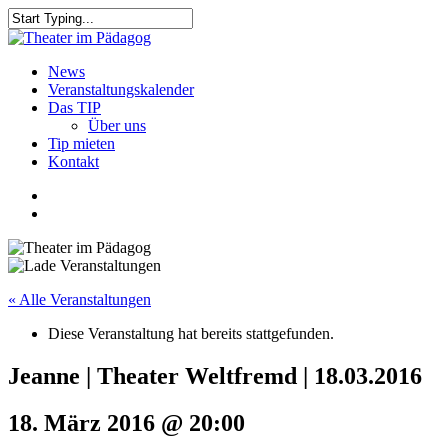
Skip
to
Close
main
Search
content
search
Menu
News
Veranstaltungskalender
Das TIP
Über uns
Tip mieten
Kontakt
facebook
youtube
search
« Alle Veranstaltungen
Diese Veranstaltung hat bereits stattgefunden.
Jeanne | Theater Weltfremd | 18.03.2016
18. März 2016 @ 20:00