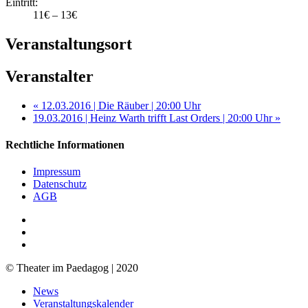
Eintritt:
11€ – 13€
Veranstaltungsort
Veranstalter
«
12.03.2016 | Die Räuber | 20:00 Uhr
19.03.2016 | Heinz Warth trifft Last Orders | 20:00 Uhr
»
Rechtliche Informationen
Impressum
Datenschutz
AGB
facebook
youtube
RSS
© Theater im Paedagog | 2020
Close
News
Menu
Veranstaltungskalender