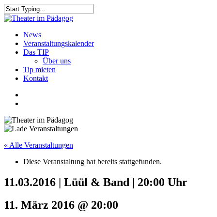
Skip
to
Close
main
Search
content
search
Menu
News
Veranstaltungskalender
Das TIP
Über uns
Tip mieten
Kontakt
facebook
youtube
search
« Alle Veranstaltungen
Diese Veranstaltung hat bereits stattgefunden.
11.03.2016 | Lüül & Band | 20:00 Uhr
11. März 2016 @ 20:00