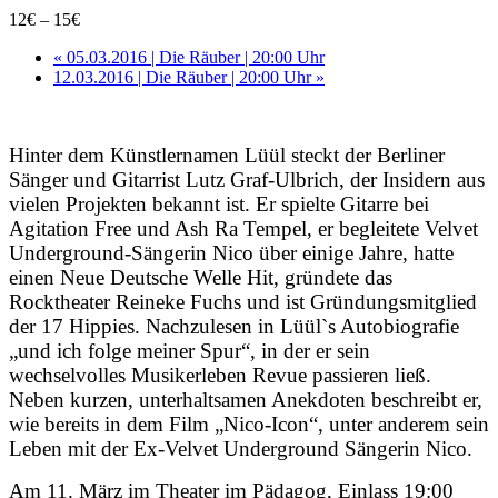
12€ – 15€
«
05.03.2016 | Die Räuber | 20:00 Uhr
12.03.2016 | Die Räuber | 20:00 Uhr
»
Hinter dem Künstlernamen Lüül steckt der Berliner
Sänger und Gitarrist Lutz Graf-Ulbrich, der Insidern aus
vielen Projekten bekannt ist. Er spielte Gitarre bei
Agitation Free und Ash Ra Tempel, er begleitete Velvet
Underground-Sängerin Nico über einige Jahre, hatte
einen Neue Deutsche Welle Hit, gründete das
Rocktheater Reineke Fuchs und ist Gründungsmitglied
der 17 Hippies. Nachzulesen in Lüül`s Autobiografie
„und ich folge meiner Spur“, in der er sein
wechselvolles Musikerleben Revue passieren ließ.
Neben kurzen, unterhaltsamen Anekdoten beschreibt er,
wie bereits in dem Film „Nico-Icon“, unter anderem sein
Leben mit der Ex-Velvet Underground Sängerin Nico.
Am 11. März im Theater im Pädagog, Einlass 19:00