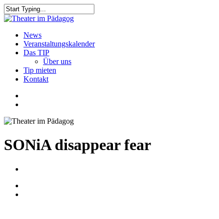
Skip
to
Close
main
Search
content
search
Menu
News
Veranstaltungskalender
Das TIP
Über uns
Tip mieten
Kontakt
facebook
youtube
search
SONiA disappear fear