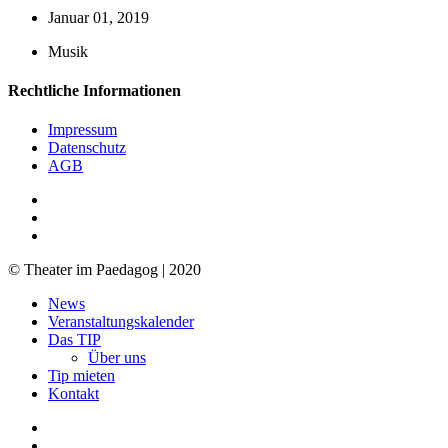
Januar 01, 2019
Musik
Rechtliche Informationen
Impressum
Datenschutz
AGB
facebook
youtube
RSS
© Theater im Paedagog | 2020
Close
News
Menu
Veranstaltungskalender
Das TIP
Über uns
Tip mieten
Kontakt
facebook
youtube