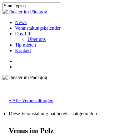
Skip
to
Close
main
Search
content
search
Menu
News
Veranstaltungskalender
Das TIP
Über uns
Tip mieten
Kontakt
facebook
youtube
search
« Alle Veranstaltungen
Diese Veranstaltung hat bereits stattgefunden.
Venus im Pelz