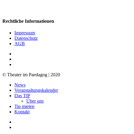
Rechtliche Informationen
Impressum
Datenschutz
AGB
facebook
youtube
RSS
© Theater im Paedagog | 2020
Close
News
Menu
Veranstaltungskalender
Das TIP
Über uns
Tip mieten
Kontakt
facebook
youtube