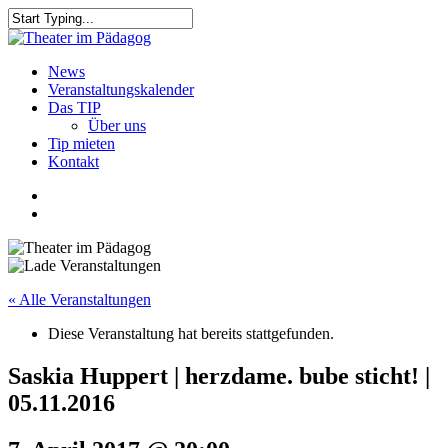
Skip
to
Close
main
Search
content
search
Menu
News
Veranstaltungskalender
Das TIP
Über uns
Tip mieten
Kontakt
facebook
youtube
search
« Alle Veranstaltungen
Diese Veranstaltung hat bereits stattgefunden.
Saskia Huppert | herzdame. bube sticht! |
05.11.2016