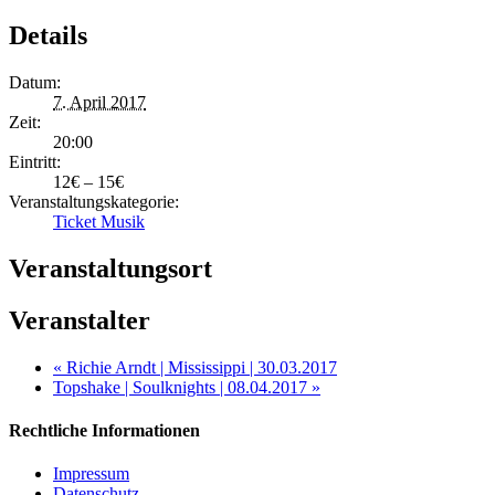
Details
Datum:
7. April 2017
Zeit:
20:00
Eintritt:
12€ – 15€
Veranstaltungskategorie:
Ticket Musik
Veranstaltungsort
Veranstalter
«
Richie Arndt | Mississippi | 30.03.2017
Topshake | Soulknights | 08.04.2017
»
Rechtliche Informationen
Impressum
Datenschutz