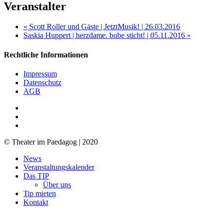
Veranstalter
«
Scott Roller und Gäste | JetztMusik! | 26.03.2016
Saskia Huppert | herzdame. bube sticht! | 05.11.2016
»
Rechtliche Informationen
Impressum
Datenschutz
AGB
facebook
youtube
RSS
© Theater im Paedagog | 2020
Close
News
Menu
Veranstaltungskalender
Das TIP
Über uns
Tip mieten
Kontakt