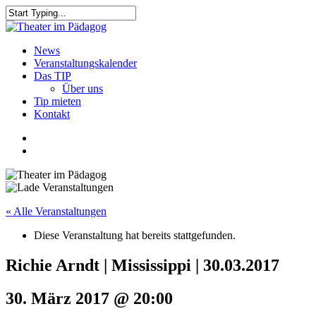
Skip
to
Close
main
Search
content
search
Menu
News
Veranstaltungskalender
Das TIP
Über uns
Tip mieten
Kontakt
facebook
youtube
search
« Alle Veranstaltungen
Diese Veranstaltung hat bereits stattgefunden.
Richie Arndt | Mississippi | 30.03.2017
30. März 2017 @ 20:00