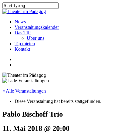
Skip
to
Close
main
Search
content
search
Menu
News
Veranstaltungskalender
Das TIP
Über uns
Tip mieten
Kontakt
facebook
youtube
search
« Alle Veranstaltungen
Diese Veranstaltung hat bereits stattgefunden.
Pablo Bischoff Trio
11. Mai 2018 @ 20:00