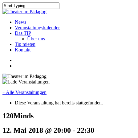
Skip
to
Close
main
Search
content
search
Menu
News
Veranstaltungskalender
Das TIP
Über uns
Tip mieten
Kontakt
facebook
youtube
search
« Alle Veranstaltungen
Diese Veranstaltung hat bereits stattgefunden.
120Minds
12. Mai 2018 @ 20:00
-
22:30