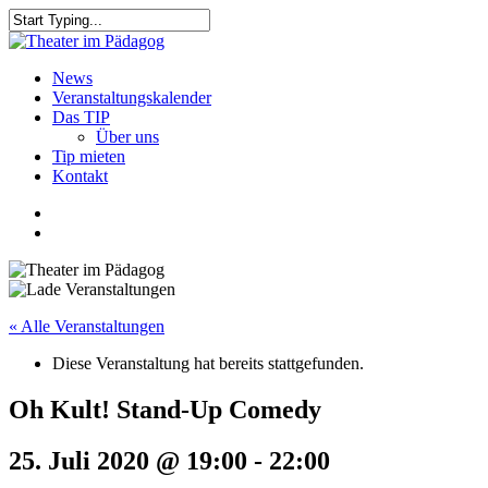
Skip
to
Close
main
Search
content
search
Menu
News
Veranstaltungskalender
Das TIP
Über uns
Tip mieten
Kontakt
facebook
youtube
search
« Alle Veranstaltungen
Diese Veranstaltung hat bereits stattgefunden.
Oh Kult! Stand-Up Comedy
25. Juli 2020 @ 19:00
-
22:00