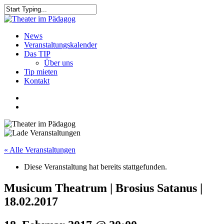
Skip
to
Close
main
Search
content
search
Menu
News
Veranstaltungskalender
Das TIP
Über uns
Tip mieten
Kontakt
facebook
youtube
search
« Alle Veranstaltungen
Diese Veranstaltung hat bereits stattgefunden.
Musicum Theatrum | Brosius Satanus |
18.02.2017