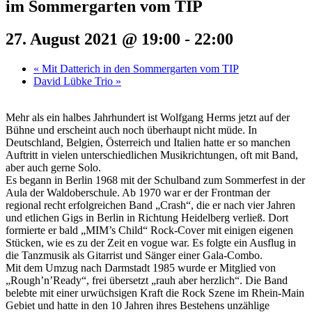
im Sommergarten vom TIP
27. August 2021 @ 19:00
-
22:00
«
Mit Datterich in den Sommergarten vom TIP
David Lübke Trio
»
Mehr als ein halbes Jahrhundert ist Wolfgang Herms jetzt auf der
Bühne und erscheint auch noch überhaupt nicht müde. In
Deutschland, Belgien, Österreich und Italien hatte er so manchen
Auftritt in vielen unterschiedlichen Musikrichtungen, oft mit Band,
aber auch gerne Solo.
Es begann in Berlin 1968 mit der Schulband zum Sommerfest in der
Aula der Waldoberschule. Ab 1970 war er der Frontman der
regional recht erfolgreichen Band „Crash“, die er nach vier Jahren
und etlichen Gigs in Berlin in Richtung Heidelberg verließ. Dort
formierte er bald „MIM’s Child“ Rock-Cover mit einigen eigenen
Stücken, wie es zu der Zeit en vogue war. Es folgte ein Ausflug in
die Tanzmusik als Gitarrist und Sänger einer Gala-Combo.
Mit dem Umzug nach Darmstadt 1985 wurde er Mitglied von
„Rough’n’Ready“, frei übersetzt „rauh aber herzlich“. Die Band
belebte mit einer urwüchsigen Kraft die Rock Szene im Rhein-Main
Gebiet und hatte in den 10 Jahren ihres Bestehens unzählige