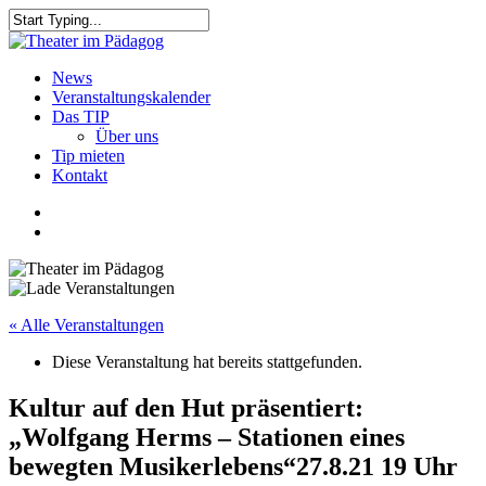
Skip
to
Close
main
Search
content
search
Menu
News
Veranstaltungskalender
Das TIP
Über uns
Tip mieten
Kontakt
facebook
youtube
search
« Alle Veranstaltungen
Diese Veranstaltung hat bereits stattgefunden.
Kultur auf den Hut präsentiert:
„Wolfgang Herms – Stationen eines
bewegten Musikerlebens“27.8.21 19 Uhr