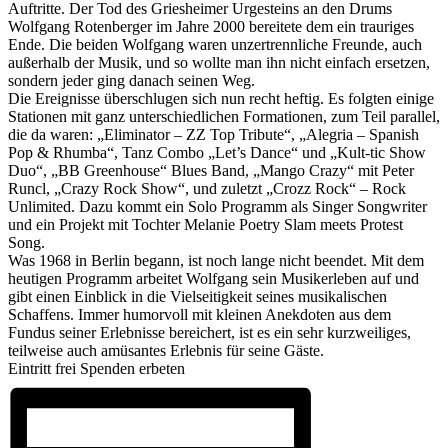
Auftritte. Der Tod des Griesheimer Urgesteins an den Drums
Wolfgang Rotenberger im Jahre 2000 bereitete dem ein trauriges
Ende. Die beiden Wolfgang waren unzertrennliche Freunde, auch
außerhalb der Musik, und so wollte man ihn nicht einfach ersetzen,
sondern jeder ging danach seinen Weg.
Die Ereignisse überschlugen sich nun recht heftig. Es folgten einige
Stationen mit ganz unterschiedlichen Formationen, zum Teil parallel,
die da waren: „Eliminator – ZZ Top Tribute“, „Alegria – Spanish
Pop & Rhumba“, Tanz Combo „Let’s Dance“ und „Kult-tic Show
Duo“, „BB Greenhouse“ Blues Band, „Mango Crazy“ mit Peter
Runcl, „Crazy Rock Show“, und zuletzt „Crozz Rock“ – Rock
Unlimited. Dazu kommt ein Solo Programm als Singer Songwriter
und ein Projekt mit Tochter Melanie Poetry Slam meets Protest
Song.
Was 1968 in Berlin begann, ist noch lange nicht beendet. Mit dem
heutigen Programm arbeitet Wolfgang sein Musikerleben auf und
gibt einen Einblick in die Vielseitigkeit seines musikalischen
Schaffens. Immer humorvoll mit kleinen Anekdoten aus dem
Fundus seiner Erlebnisse bereichert, ist es ein sehr kurzweiliges,
teilweise auch amüsantes Erlebnis für seine Gäste.
Eintritt frei Spenden erbeten