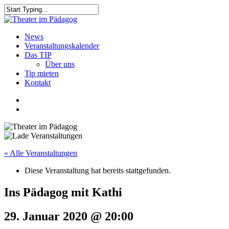
Skip
to
Close
main
Search
content
search
Menu
News
Veranstaltungskalender
Das TIP
Über uns
Tip mieten
Kontakt
facebook
youtube
search
« Alle Veranstaltungen
Diese Veranstaltung hat bereits stattgefunden.
Ins Pädagog mit Kathi
29. Januar 2020 @ 20:00