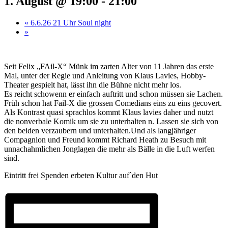
1. August @ 19:00
-
21:00
«
6.6.26 21 Uhr Soul night
»
Seit Felix „FAil-X“ Münk im zarten Alter von 11 Jahren das erste
Mal, unter der Regie und Anleitung von Klaus Lavies, Hobby-
Theater gespielt hat, lässt ihn die Bühne nicht mehr los.
Es reicht schowenn er einfach auftritt und schon müssen sie Lachen.
Früh schon hat Fail-X die grossen Comedians eins zu eins gecovert.
Als Kontrast quasi sprachlos kommt Klaus lavies daher und nutzt
die nonverbale Komik um sie zu unterhalten n. Lassen sie sich von
den beiden verzaubern und unterhalten.Und als langjähriger
Compagnion und Freund kommt Richard Heath zu Besuch mit
unnachahmlichen Jonglagen die mehr als Bälle in die Luft werfen
sind.
Eintritt frei Spenden erbeten Kultur auf`den Hut