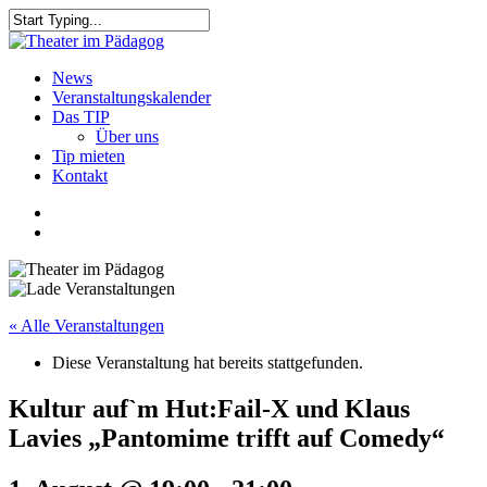
Skip
to
Close
main
Search
content
search
Menu
News
Veranstaltungskalender
Das TIP
Über uns
Tip mieten
Kontakt
facebook
youtube
search
« Alle Veranstaltungen
Diese Veranstaltung hat bereits stattgefunden.
Kultur auf`m Hut:Fail-X und Klaus
Lavies „Pantomime trifft auf Comedy“