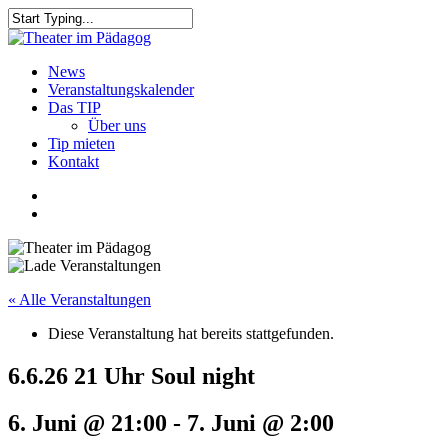
Skip
to
Close
main
Search
content
search
Menu
News
Veranstaltungskalender
Das TIP
Über uns
Tip mieten
Kontakt
facebook
youtube
search
« Alle Veranstaltungen
Diese Veranstaltung hat bereits stattgefunden.
6.6.26 21 Uhr Soul night
6. Juni @ 21:00
-
7. Juni @ 2:00