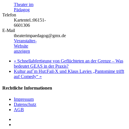
Theater im
Pädagog
Telefon
Kartentel.:06151-
6601306
E-Mail
theaterimpaedagog@gmx.de
Veranstalter-
Website
anzeigen
«
Schnellabfertigung von Geflüchteten an der Grenze – Was
bedeutet GEAS in der Praxis?
Kultur auf`m Hut:Fail-X und Klaus Lavies „Pantomime trifft
auf Comedy“
»
Rechtliche Informationen
Impressum
Datenschutz
AGB
facebook
youtube