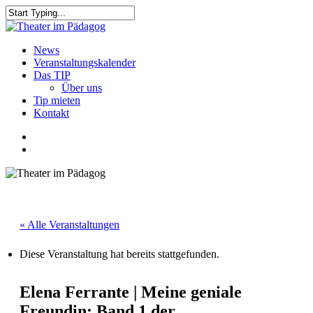
Skip
to
Close
main
Search
content
search
Menu
News
Veranstaltungskalender
Das TIP
Über uns
Tip mieten
Kontakt
facebook
youtube
search
« Alle Veranstaltungen
Diese Veranstaltung hat bereits stattgefunden.
Elena Ferrante | Meine geniale
Freundin: Band 1 der