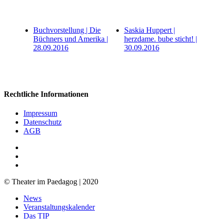
Buchvorstellung | Die
Saskia Huppert |
Büchners und Amerika |
herzdame. bube sticht! |
28.09.2016
30.09.2016
Rechtliche Informationen
Impressum
Datenschutz
AGB
facebook
youtube
RSS
© Theater im Paedagog | 2020
Close
News
Menu
Veranstaltungskalender
Das TIP