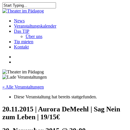
Skip
to
Close
main
Search
content
search
Menu
News
Veranstaltungskalender
Das TIP
Über uns
Tip mieten
Kontakt
facebook
youtube
search
« Alle Veranstaltungen
Diese Veranstaltung hat bereits stattgefunden.
20.11.2015 | Aurora DeMeehl | Sag Nein
zum Leben | 19/15€