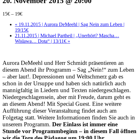
20. November 2015 @ 20:00
15€ – 19€
«
19.11.2015 | Aurora DeMeehl | Sag Nein zum Leben |
19/15€
21.11.2015 | Michael Partheil | „Unerhört? Mascha…
Wislawa… Dota“ | 13/11€
»
Aurora DeMeehl und Herr Schmidt präsentieren an
diesem Abend ihr Programm – Sag „Nein!“ zum Leben
– aber laut!. Depressionen und Weltschmerz gab es
schon in der Ursuppe und haben sich natürlich auch
mannigfaltig in Liedern und Texten niedergeschlagen.
Niedergeschlagensein, aber mit Freude, darum geht es
an diesem Abend! Mit Special Guest. Eine weitere
Aufführung dieser Veranstaltung findet auch am
Folgetag statt. Weitere Informationen finden Sie auch in
unserem Programm.
Der Einlass ist immer eine
Stunde vor Programmbeginn – in diesem Fall öffnen
wir die Tore des Pädagog um 19:00 Uhr.