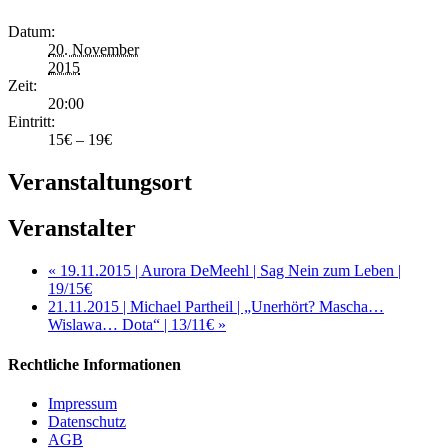
Datum:
20. November
2015
Zeit:
20:00
Eintritt:
15€ – 19€
Veranstaltungsort
Veranstalter
«
19.11.2015 | Aurora DeMeehl | Sag Nein zum Leben |
19/15€
21.11.2015 | Michael Partheil | „Unerhört? Mascha…
Wislawa… Dota“ | 13/11€
»
Rechtliche Informationen
Impressum
Datenschutz
AGB