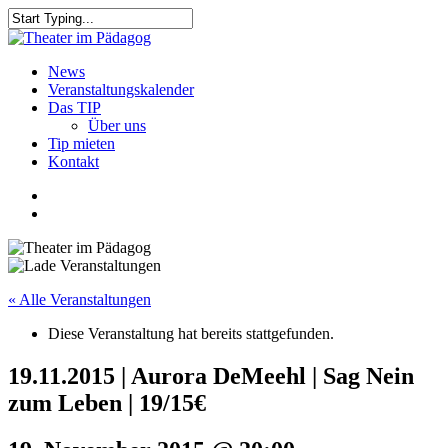
Skip
to
Close
main
Search
content
search
Menu
News
Veranstaltungskalender
Das TIP
Über uns
Tip mieten
Kontakt
facebook
youtube
search
« Alle Veranstaltungen
Diese Veranstaltung hat bereits stattgefunden.
19.11.2015 | Aurora DeMeehl | Sag Nein
zum Leben | 19/15€