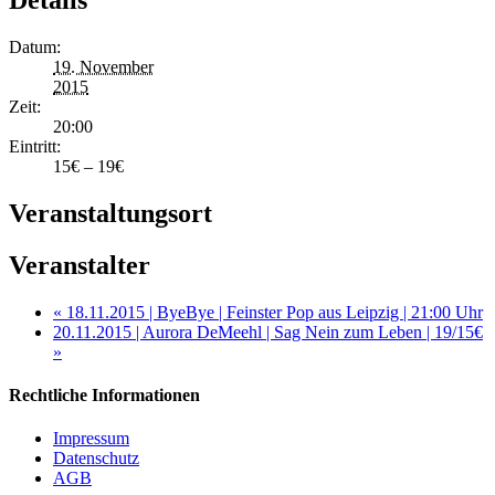
Details
Datum:
19. November
2015
Zeit:
20:00
Eintritt:
15€ – 19€
Veranstaltungsort
Veranstalter
«
18.11.2015 | ByeBye | Feinster Pop aus Leipzig | 21:00 Uhr
20.11.2015 | Aurora DeMeehl | Sag Nein zum Leben | 19/15€
»
Rechtliche Informationen
Impressum
Datenschutz
AGB