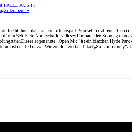
ies FÄLLT AUS!!!!
ongwriterabend
»
äuft bleibt ihnen das Lachen nicht erspart. Von sehr erfahrenen Comed
n dürfen.Seit Ende April schafft es dieses Format jeden Sonntag min
lungstäter.Dieses sogenannte „Open Mic“ ist ein bisschen Hyde Park cor
ikum ist ein Teil davon.Wir empfehlen statt Tatort „So Darm funny“. D