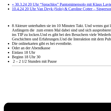
«
30.3.24 20 Uhr “Sprachlos” Pantomimensolo mit Klaus Lav
10.4.24 20 Uhr Van Deyk (Solo) & Caroline Cotter – Singers
8 Akteure unterhalten sie im 10 Minuten Takt. Und wenns gut l
Anfängern die zum ersten Mal dabei sind und sich ausprobiere
ins TIP zu locken.Und es gibt bei den Besuchern viele Wiederho
Geschichten und Erfahrungen.Und die Interaktion mit dem Publ
Die onlinekarten gibt es bei eventbrite.
Oder an der Abendkasse
Einlass 18 Uhr
Beginn 18 Uhr 30
2 – 2 1/2 Stunden mit Pause