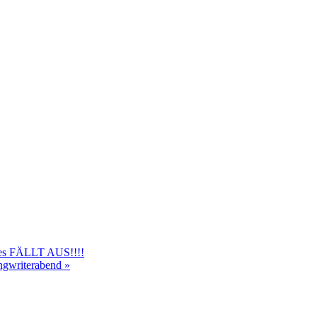
ies FÄLLT AUS!!!!
ongwriterabend
»