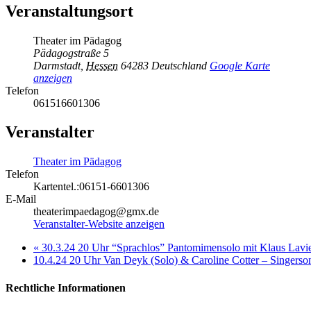
Veranstaltungsort
Theater im Pädagog
Pädagogstraße 5
Darmstadt
,
Hessen
64283
Deutschland
Google Karte
anzeigen
Telefon
061516601306
Veranstalter
Theater im Pädagog
Telefon
Kartentel.:06151-6601306
E-Mail
theaterimpaedagog@gmx.de
Veranstalter-Website anzeigen
«
30.3.24 20 Uhr “Sprachlos” Pantomimensolo mit Klaus Lav
10.4.24 20 Uhr Van Deyk (Solo) & Caroline Cotter – Singers
Rechtliche Informationen