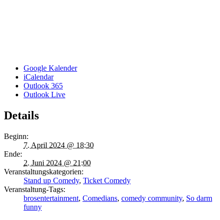
Google Kalender
iCalendar
Outlook 365
Outlook Live
Details
Beginn:
7. April 2024 @ 18:30
Ende:
2. Juni 2024 @ 21:00
Veranstaltungskategorien:
Stand up Comedy
,
Ticket Comedy
Veranstaltung-Tags:
brosentertainment
,
Comedians
,
comedy community
,
So darm
funny