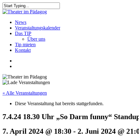
Skip
to
Close
main
Search
content
search
Menu
News
Veranstaltungskalender
Das TIP
Über uns
Tip mieten
Kontakt
facebook
youtube
search
« Alle Veranstaltungen
Diese Veranstaltung hat bereits stattgefunden.
7.4.24 18.30 Uhr „So Darm funny“ Standu
7. April 2024 @ 18:30
-
2. Juni 2024 @ 21: