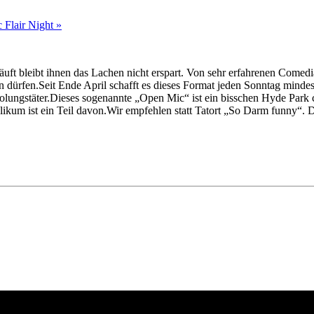
 Flair Night
»
äuft bleibt ihnen das Lachen nicht erspart. Von sehr erfahrenen Comed
n dürfen.Seit Ende April schafft es dieses Format jeden Sonntag min
lungstäter.Dieses sogenannte „Open Mic“ ist ein bisschen Hyde Park cor
ikum ist ein Teil davon.Wir empfehlen statt Tatort „So Darm funny“. D