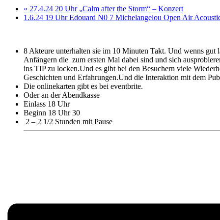
«
27.4.24 20 Uhr „Calm after the Storm“ – Konzert
1.6.24 19 Uhr Edouard N0 7 Michelangelou Open Air Acoustic
8 Akteure unterhalten sie im 10 Minuten Takt. Und wenns gut l
Anfängern die zum ersten Mal dabei sind und sich ausprobiere
ins TIP zu locken.Und es gibt bei den Besuchern viele Wiederho
Geschichten und Erfahrungen.Und die Interaktion mit dem Publ
Die onlinekarten gibt es bei eventbrite.
Oder an der Abendkasse
Einlass 18 Uhr
Beginn 18 Uhr 30
2 – 2 1/2 Stunden mit Pause