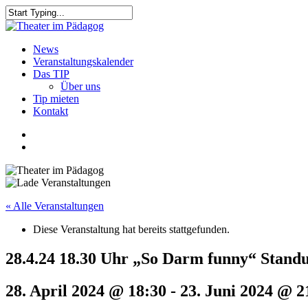
Skip
to
Close
main
Search
content
search
Menu
News
Veranstaltungskalender
Das TIP
Über uns
Tip mieten
Kontakt
facebook
youtube
search
« Alle Veranstaltungen
Diese Veranstaltung hat bereits stattgefunden.
28.4.24 18.30 Uhr „So Darm funny“ Stand
28. April 2024 @ 18:30
-
23. Juni 2024 @ 2