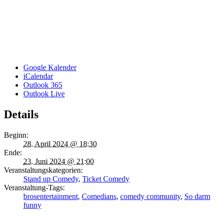
Google Kalender
iCalendar
Outlook 365
Outlook Live
Details
Beginn:
28. April 2024 @ 18:30
Ende:
23. Juni 2024 @ 21:00
Veranstaltungskategorien:
Stand up Comedy
,
Ticket Comedy
Veranstaltung-Tags:
brosentertainment
,
Comedians
,
comedy community
,
So darm
funny