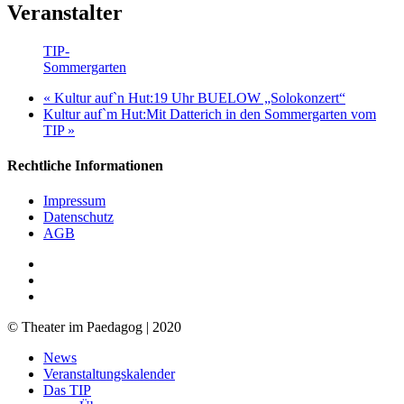
Veranstalter
TIP-
Sommergarten
«
Kultur auf`n Hut:19 Uhr BUELOW „Solokonzert“
Kultur auf`m Hut:Mit Datterich in den Sommergarten vom
TIP
»
Rechtliche Informationen
Impressum
Datenschutz
AGB
facebook
youtube
RSS
© Theater im Paedagog | 2020
Close
News
Menu
Veranstaltungskalender
Das TIP