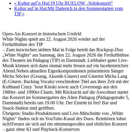
«
Kultur auf`n Hut:19 Uhr BUELOW „Solokonzert“
Kultur auf`m Hut:Mit Datterich in den Sommergarten vom
TIP
»
Open-Air-Konzert in historischem Umfeld
White Nights spielt am 22. August 2026 wieder auf der
Freiluftbühne des TIP
– Zum inzwischen siebten Mal in Folge betritt das Rockpop-Duo
„White Nights“ am Samstag, den 22. August 2026 die Freiluftbühne
des Theaters im Pädagog (TIP) in Darmstadt. Liebhaber guter Live-
Musik können sich dann einmal mehr freuen auf ein facettenreichen
Abend.Neben aktuellen Eigenkompositionen präsentieren Sänger
Micha Stöcker (Gesang, Akustik-Gitarre) und Gitarrist Micha Lang
(E-Gitarre, Backing Vocals) verschiedene Titel aus ihrer Zeit mit der
Kultband Crazy `bout Kinski sowie auch Coversongs aus den
1980er- und 1990er-Charts. Mit Rücksicht auf die Anwohner startet
das Konzert im Sommergarten des Alten Pädagog (Pädagogstraße 5,
Darmstadt) bereits um 19.00 Uhr. Der Eintritt ist frei! Bar und
Snack-Station sind geöffnet.
Übrigens: Studio-Produktionen und Live-Mitschnitte von „White
Nights“ finden sich im YouTube-Kanal des Duos. Reinhören lohnt
sich!Freuen sie sich auf ein stimmungsvolles und ehrliches Konzert
– ganz ohne KI und Playback-Konserven