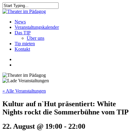
Skip
to
Close
main
Search
content
search
Menu
News
Veranstaltungskalender
Das TIP
Über uns
Tip mieten
Kontakt
facebook
youtube
search
« Alle Veranstaltungen
Kultur auf n`Hut präsentiert: White
Nights rockt die Sommerbühne vom TIP
22. August @ 19:00
-
22:00