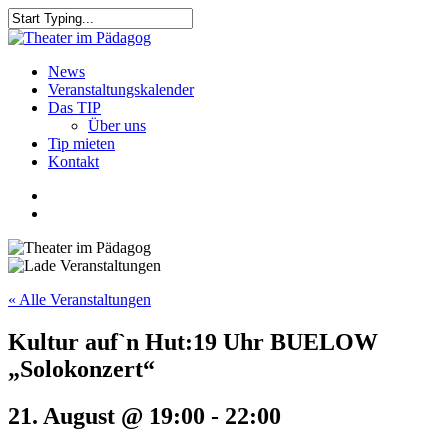
Skip
to
Close
main
Search
content
search
Menu
News
Veranstaltungskalender
Das TIP
Über uns
Tip mieten
Kontakt
facebook
youtube
search
« Alle Veranstaltungen
Kultur auf`n Hut:19 Uhr BUELOW
„Solokonzert“
21. August @ 19:00
-
22:00