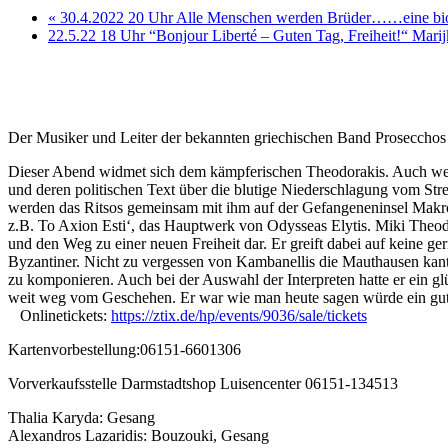
«
30.4.2022 20 Uhr Alle Menschen werden Brüder……eine biog
22.5.22 18 Uhr “Bonjour Liberté – Guten Tag, Freiheit!“ Mari
Der Musiker und Leiter der bekannten griechischen Band Prosecchos 
Dieser Abend widmet sich dem kämpferischen Theodorakis. Auch wenn T
und deren politischen Text über die blutige Niederschlagung vom Stre
werden das Ritsos gemeinsam mit ihm auf der Gefangeneninsel Makroni
z.B. To Axion Esti‘, das Hauptwerk von Odysseas Elytis. Miki Theodora
und den Weg zu einer neuen Freiheit dar. Er greift dabei auf keine ge
Byzantiner. Nicht zu vergessen von Kambanellis die Mauthausen kant
zu komponieren. Auch bei der Auswahl der Interpreten hatte er ein gl
weit weg vom Geschehen. Er war wie man heute sagen würde ein gute
Onlinetickets:
https://ztix.de/hp/events/9036/sale/tickets
Kartenvorbestellung:06151-6601306
Vorverkaufsstelle Darmstadtshop Luisencenter 06151-134513
Thalia Karyda: Gesang
Alexandros Lazaridis: Bouzouki, Gesang