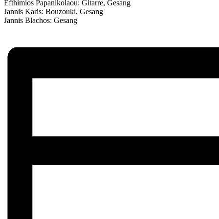
Efthimios Papanikolaou: Gitarre, Gesang
Jannis Karis: Bouzouki, Gesang
Jannis Blachos: Gesang