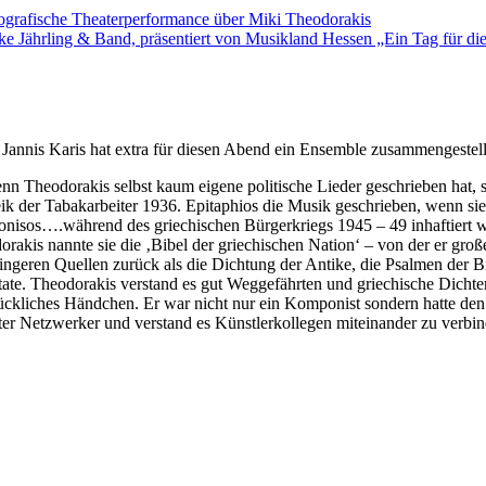
rafische Theaterperformance über Miki Theodorakis
jke Jährling & Band, präsentiert von Musikland Hessen „Ein Tag für d
Jannis Karis hat extra für diesen Abend ein Ensemble zusammengestell
heodorakis selbst kaum eigene politische Lieder geschrieben hat, so h
ik der Tabakarbeiter 1936. Epitaphios die Musik geschrieben, wenn sie 
sos….während des griechischen Bürgerkriegs 1945 – 49 inhaftiert war.
kis nannte sie die ‚Bibel der griechischen Nation‘ – von der er große T
ringeren Quellen zurück als die Dichtung der Antike, die Psalmen der B
ate. Theodorakis verstand es gut Weggefährten und griechische Dichte
ückliches Händchen. Er war nicht nur ein Komponist sondern hatte den I
r Netzwerker und verstand es Künstlerkollegen miteinander zu verbin