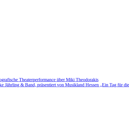
rafische Theaterperformance über Miki Theodorakis
jke Jährling & Band, präsentiert von Musikland Hessen „Ein Tag für d