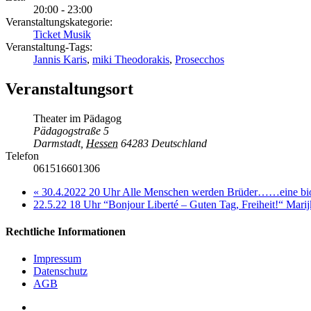
20:00 - 23:00
Veranstaltungskategorie:
Ticket Musik
Veranstaltung-Tags:
Jannis Karis
,
miki Theodorakis
,
Prosecchos
Veranstaltungsort
Theater im Pädagog
Pädagogstraße 5
Darmstadt
,
Hessen
64283
Deutschland
Telefon
061516601306
«
30.4.2022 20 Uhr Alle Menschen werden Brüder……eine biog
22.5.22 18 Uhr “Bonjour Liberté – Guten Tag, Freiheit!“ Mari
Rechtliche Informationen
Impressum
Datenschutz
AGB
facebook