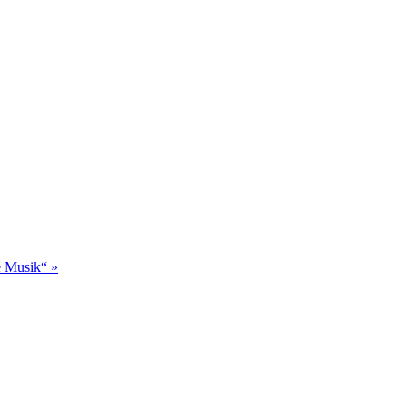
ie Musik“
»