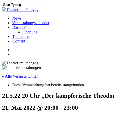
Skip
to
Close
main
Search
content
search
Menu
News
Veranstaltungskalender
Das TIP
Über uns
Tip mieten
Kontakt
facebook
youtube
search
« Alle Veranstaltungen
Diese Veranstaltung hat bereits stattgefunden.
21.5.22 20 Uhr „Der kämpferische Theodo
21. Mai 2022 @ 20:00
-
23:00