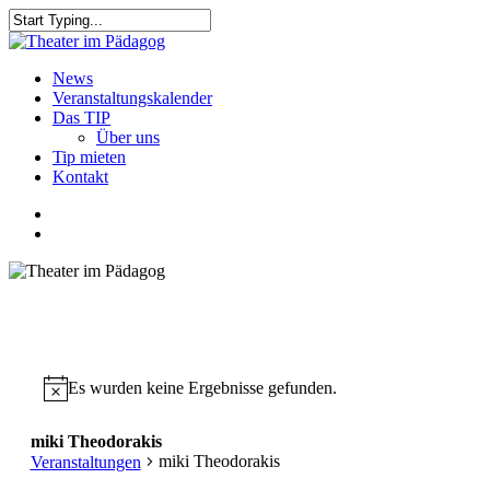
Skip
to
Close
main
Search
content
search
Menu
News
Veranstaltungskalender
Das TIP
Über uns
Tip mieten
Kontakt
facebook
youtube
search
Es wurden keine Ergebnisse gefunden.
miki Theodorakis
miki Theodorakis
Veranstaltungen