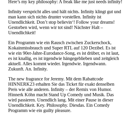
Here’s my key philosophy: A freak like me just needs infinity!
Infinity verspricht alles und hält nichts. Infinity klingt gut und
man kann sich nichts drunter vorstellen. Infinity ist
Unendlichkeit. Don’t stop believin‘! Follow your dreams!
Gestorben wird, wenn wir tot sind! Nächster Halt –
Unendlichkeit!
Ein Programm wie ein Rausch zwischen Zuckerschock,
Kokainmissbrauch und Super RTL auf 120 Dezibel. Es ist
wie ein 90er-Jahre-Eurodance-Song, es ist drüber, es ist laut,
es ist knallig, es ist irgendwie hängegeblieben und zeitgleich
aktuell. Alles kommt wieder. Irgendwie. Irgendwann.
Zukunft. An. Infinity.
The new fragrance for Jeremy. Mit dem Rabattcode
HINNERK23 erhalten Sie das Ticket für exakt denselben
Preis wie alle anderen. Infinity – der Remix von Humor.
Hinnerk Köhn macht Stand Up Comedy und Musik. Das
wird passieren. Unendlich lang. Mit einer Pause in dieser
Unendlichkeit. Key. Philosophy. Diesdas. Ein Comedy
Programm wie ein guilty pleasure.