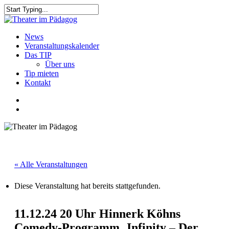
Skip
to
Close
main
Search
content
search
Menu
News
Veranstaltungskalender
Das TIP
Über uns
Tip mieten
Kontakt
facebook
youtube
search
« Alle Veranstaltungen
Diese Veranstaltung hat bereits stattgefunden.
11.12.24 20 Uhr Hinnerk Köhns
Comedy-Programm ‚Infinity – Der