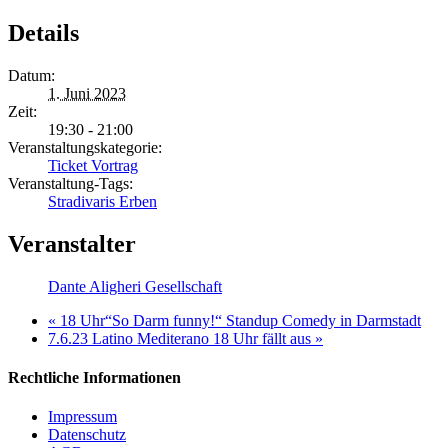
Details
Datum:
1. Juni 2023
Zeit:
19:30 - 21:00
Veranstaltungskategorie:
Ticket Vortrag
Veranstaltung-Tags:
Stradivaris Erben
Veranstalter
Dante Aligheri Gesellschaft
«
18 Uhr“So Darm funny!“ Standup Comedy in Darmstadt
7.6.23 Latino Mediterano 18 Uhr fällt aus
»
Rechtliche Informationen
Impressum
Datenschutz