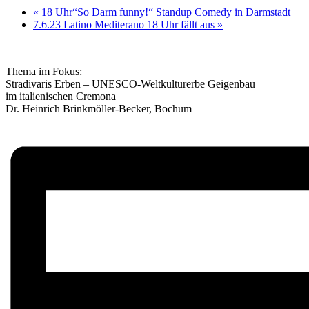
«
18 Uhr“So Darm funny!“ Standup Comedy in Darmstadt
7.6.23 Latino Mediterano 18 Uhr fällt aus
»
Thema im Fokus:
Stradivaris Erben – UNESCO-Weltkulturerbe Geigenbau
im italienischen Cremona
Dr. Heinrich Brinkmöller-Becker, Bochum