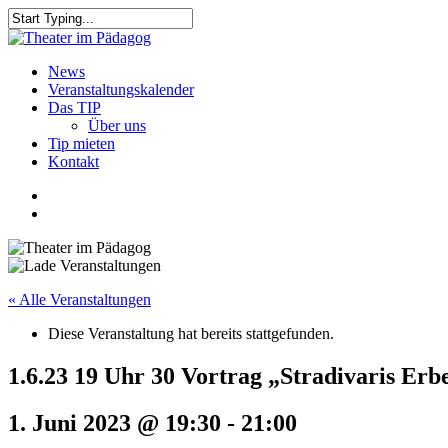
Skip
to
Close
main
Search
content
search
Menu
News
Veranstaltungskalender
Das TIP
Über uns
Tip mieten
Kontakt
facebook
youtube
search
« Alle Veranstaltungen
Diese Veranstaltung hat bereits stattgefunden.
1.6.23 19 Uhr 30 Vortrag „Stradivaris Erbe
1. Juni 2023 @ 19:30
-
21:00