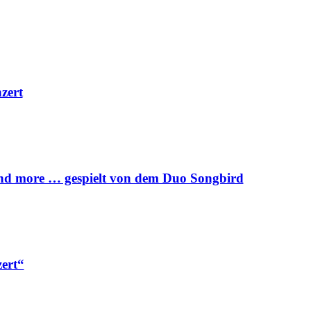
zert
 and more … gespielt von dem Duo Songbird
ert“