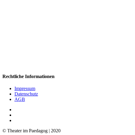
Zurück zur Programm-Übersicht
Rechtliche Informationen
Impressum
Datenschutz
AGB
facebook
youtube
RSS
© Theater im Paedagog | 2020