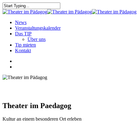
Skip
to
Close
main
Search
content
search
Menu
News
Veranstaltungskalender
Das TIP
Über uns
Tip mieten
Kontakt
facebook
youtube
search
Theater im Paedagog
Kultur an einem besonderen Ort erleben