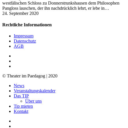
westfälischen Schloss zu Donnerstrunkshausen dem Philosophen
Pangloss lauschen, der ihn nachdrücklich lehrt, er lebe in…
24. September 2020
Rechtliche Informationen
Impressum
Datenschutz
AGB
facebook
youtube
RSS
© Theater im Paedagog | 2020
Close
News
Menu
Veranstaltungskalender
Das TIP
Über uns
Tip mieten
Kontakt
facebook
youtube