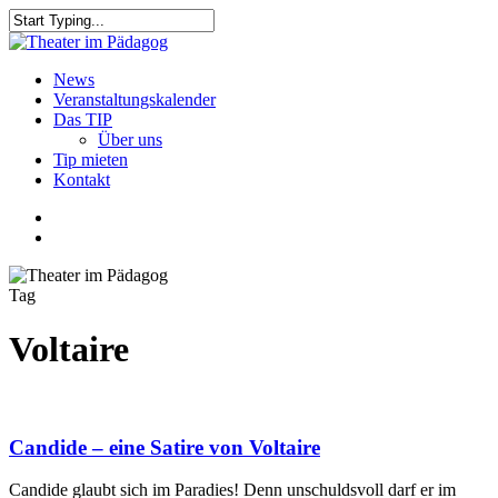
Skip
to
Close
main
Search
content
search
Menu
News
Veranstaltungskalender
Das TIP
Über uns
Tip mieten
Kontakt
facebook
youtube
search
Tag
Voltaire
Candide – eine Satire von Voltaire
Candide glaubt sich im Paradies! Denn unschuldsvoll darf er im