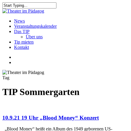
Skip
to
Close
main
Search
content
search
Menu
News
Veranstaltungskalender
Das TIP
Über uns
Tip mieten
Kontakt
facebook
youtube
search
Tag
TIP Sommergarten
10.9.21 19 Uhr „Blood Money“ Konzert
„Blood Money“ heißt ein Album des 1949 geborenen US-