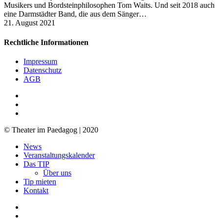
Musikers und Bordsteinphilosophen Tom Waits. Und seit 2018 auch
eine Darmstädter Band, die aus dem Sänger…
21. August 2021
Rechtliche Informationen
Impressum
Datenschutz
AGB
facebook
youtube
RSS
© Theater im Paedagog | 2020
Close
News
Menu
Veranstaltungskalender
Das TIP
Über uns
Tip mieten
Kontakt
facebook
youtube