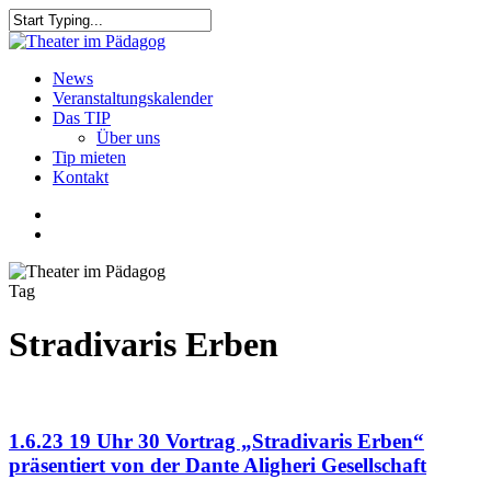
Skip
to
Close
main
Search
content
search
Menu
News
Veranstaltungskalender
Das TIP
Über uns
Tip mieten
Kontakt
facebook
youtube
search
Tag
Stradivaris Erben
1.6.23 19 Uhr 30 Vortrag „Stradivaris Erben“
präsentiert von der Dante Aligheri Gesellschaft