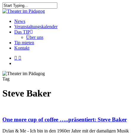
Skip
to
Close
main
Search
content
search
Menu
News
Veranstaltungskalender
Das TIP
Über uns
Tip mieten
Kontakt
facebook
youtube
search
Tag
Steve Baker
One more cup of coffee …..präsentiert: Steve Baker
Dylan & Me - Ich bin in den 1960er Jahre mit der damaligen Musik