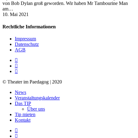
von Bob Dylan groß geworden. Wir haben Mr Tambourine Man
am…
10. Mai 2021
Rechtliche Informationen
Impressum
Datenschutz
AGB
facebook
youtube
RSS
© Theater im Paedagog | 2020
Close
News
Menu
Veranstaltungskalender
Das TIP
Über uns
Tip mieten
Kontakt
facebook
youtube