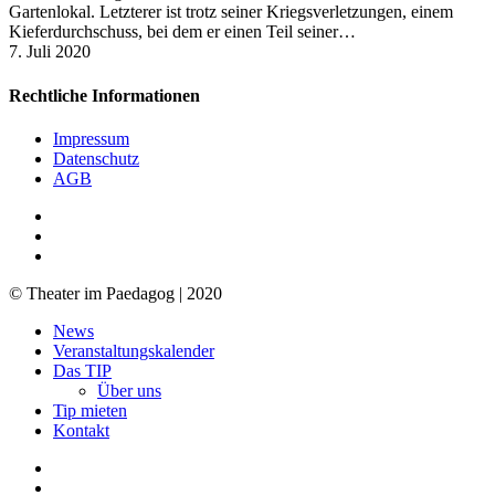
Gartenlokal. Letzterer ist trotz seiner Kriegsverletzungen, einem
Kieferdurchschuss, bei dem er einen Teil seiner…
7. Juli 2020
Rechtliche Informationen
Impressum
Datenschutz
AGB
facebook
youtube
RSS
© Theater im Paedagog | 2020
Close
News
Menu
Veranstaltungskalender
Das TIP
Über uns
Tip mieten
Kontakt
facebook
youtube