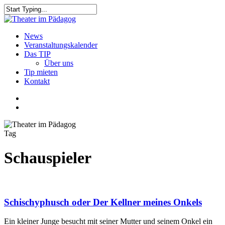
Skip
to
Close
main
Search
content
search
Menu
News
Veranstaltungskalender
Das TIP
Über uns
Tip mieten
Kontakt
facebook
youtube
search
Tag
Schauspieler
Schischyphusch oder Der Kellner meines Onkels
Ein kleiner Junge besucht mit seiner Mutter und seinem Onkel ein