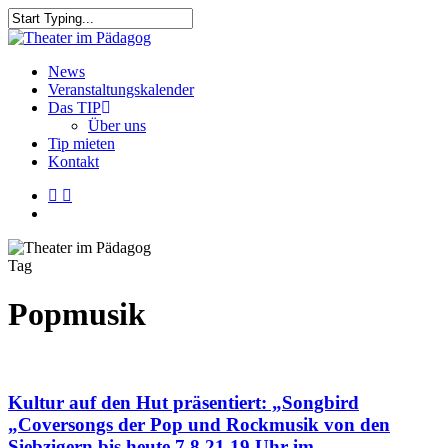
Skip
to
Close
main
Search
content
search
Menu
News
Veranstaltungskalender
Das TIP
Über uns
Tip mieten
Kontakt
facebook
youtube
search
Tag
Popmusik
Kultur auf den Hut präsentiert: „Songbird
„Coversongs der Pop und Rockmusik von den
Siebzigern bis heute 7.8.21 19 Uhr im