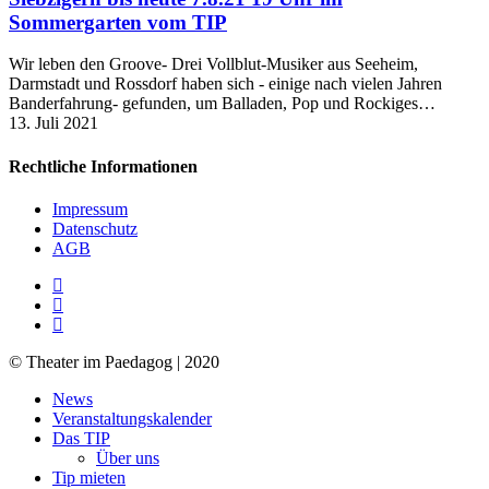
Sommergarten vom TIP
Wir leben den Groove- Drei Vollblut-Musiker aus Seeheim,
Darmstadt und Rossdorf haben sich - einige nach vielen Jahren
Banderfahrung- gefunden, um Balladen, Pop und Rockiges…
13. Juli 2021
Rechtliche Informationen
Impressum
Datenschutz
AGB
facebook
youtube
RSS
© Theater im Paedagog | 2020
Close
News
Menu
Veranstaltungskalender
Das TIP
Über uns
Tip mieten