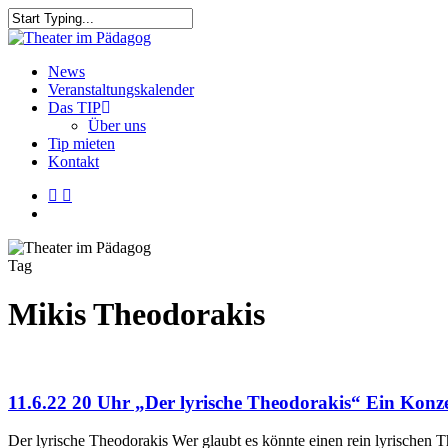
Skip
to
Close
main
Search
content
search
Menu
News
Veranstaltungskalender
Das TIP
Über uns
Tip mieten
Kontakt
facebook
youtube
search
Tag
Mikis Theodorakis
11.6.22 20 Uhr „Der lyrische Theodorakis“ Ein Kon
Der lyrische Theodorakis Wer glaubt es könnte einen rein lyrischen T