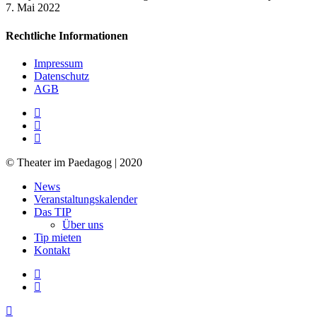
7. Mai 2022
Rechtliche Informationen
Impressum
Datenschutz
AGB
facebook
youtube
RSS
© Theater im Paedagog | 2020
Close
News
Menu
Veranstaltungskalender
Das TIP
Über uns
Tip mieten
Kontakt
facebook
youtube