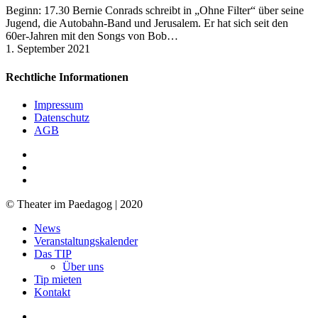
Beginn: 17.30 Bernie Conrads schreibt in „Ohne Filter“ über seine
Jugend, die Autobahn-Band und Jerusalem. Er hat sich seit den
60er-Jahren mit den Songs von Bob…
1. September 2021
Rechtliche Informationen
Impressum
Datenschutz
AGB
facebook
youtube
RSS
© Theater im Paedagog | 2020
Close
News
Menu
Veranstaltungskalender
Das TIP
Über uns
Tip mieten
Kontakt
facebook