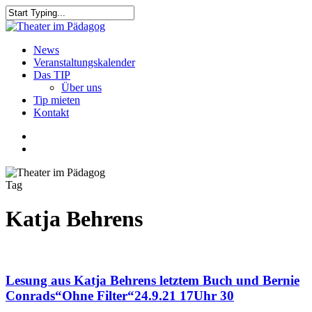
Skip
to
Close
main
Search
content
search
Menu
News
Veranstaltungskalender
Das TIP
Über uns
Tip mieten
Kontakt
facebook
youtube
search
Tag
Katja Behrens
Lesung aus Katja Behrens letztem Buch und Bernie
Conrads“Ohne Filter“24.9.21 17Uhr 30