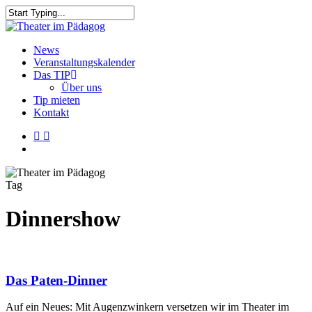
Skip
to
Close
main
Search
content
search
Menu
News
Veranstaltungskalender
Das TIP
Über uns
Tip mieten
Kontakt
facebook
youtube
search
Tag
Dinnershow
Das Paten-Dinner
Auf ein Neues: Mit Augenzwinkern versetzen wir im Theater im