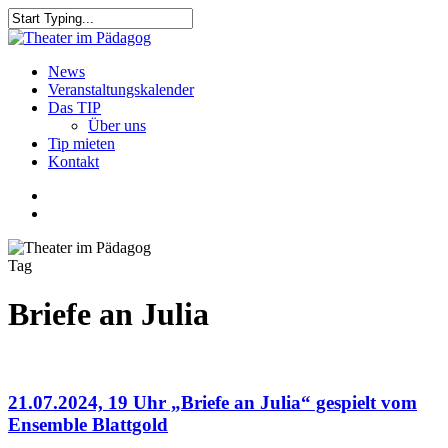
Skip
to
Close
main
Search
content
search
Menu
News
Veranstaltungskalender
Das TIP
Über uns
Tip mieten
Kontakt
facebook
youtube
search
Tag
Briefe an Julia
21.07.2024, 19 Uhr „Briefe an Julia“ gespielt vom
Ensemble Blattgold