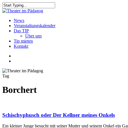
Skip
to
Close
main
Search
content
search
Menu
News
Veranstaltungskalender
Das TIP
Über uns
Tip mieten
Kontakt
facebook
youtube
search
Tag
Borchert
Schischyphusch oder Der Kellner meines Onkels
Ein kleiner Junge besucht mit seiner Mutter und seinem Onkel ein Gart