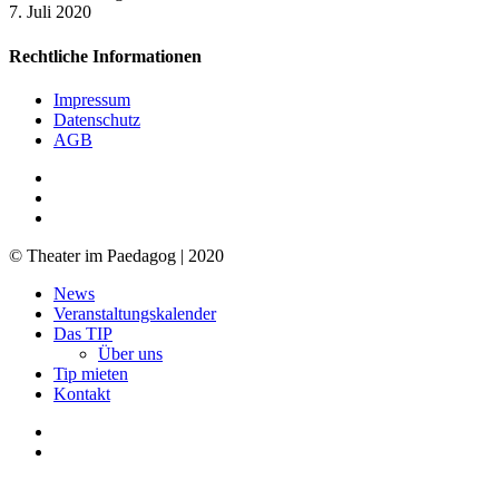
7. Juli 2020
Rechtliche Informationen
Impressum
Datenschutz
AGB
facebook
youtube
RSS
© Theater im Paedagog | 2020
Close
News
Menu
Veranstaltungskalender
Das TIP
Über uns
Tip mieten
Kontakt
facebook
youtube