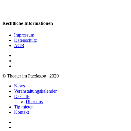
Rechtliche Informationen
Impressum
Datenschutz
AGB
facebook
youtube
RSS
© Theater im Paedagog | 2020
Close
News
Menu
Veranstaltungskalender
Das TIP
Über uns
Tip mieten
Kontakt
facebook
youtube