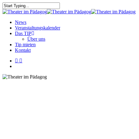
Skip
to
Close
main
Search
content
search
Menu
News
Veranstaltungskalender
Das TIP
Über uns
Tip mieten
Kontakt
facebook
youtube
search