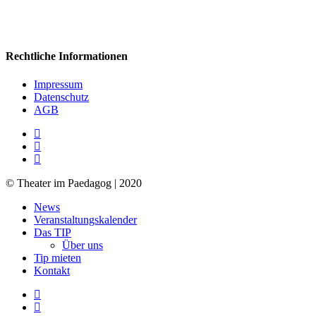
Rechtliche Informationen
Impressum
Datenschutz
AGB
facebook
youtube
RSS
© Theater im Paedagog | 2020
Close
News
Menu
Veranstaltungskalender
Das TIP
Über uns
Tip mieten
Kontakt
facebook
youtube