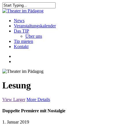
Skip
to
Close
main
Search
content
search
Menu
News
Veranstaltungskalender
Das TIP
Über uns
Tip mieten
Kontakt
facebook
youtube
search
Lesung
View Larger
More Details
Doppelte Premiere mit Nostalgie
1. Januar 2019