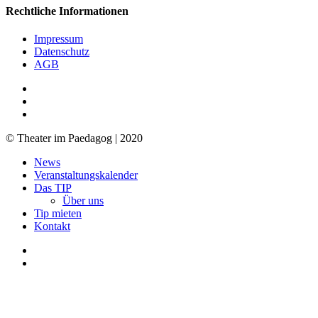
Rechtliche Informationen
Impressum
Datenschutz
AGB
facebook
youtube
RSS
© Theater im Paedagog | 2020
Close
News
Menu
Veranstaltungskalender
Das TIP
Über uns
Tip mieten
Kontakt
facebook
youtube